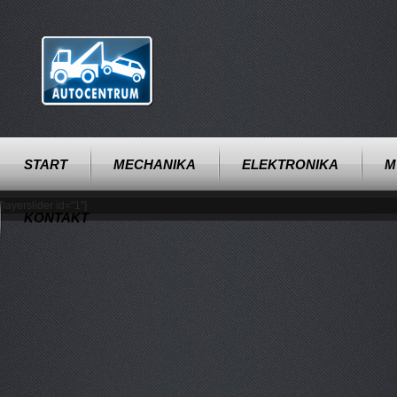
START
MECHANIKA
ELEKTRONIKA
M
[layerslider id="1"]
KONTAKT