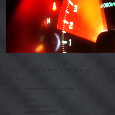
Elektronika żadnego samochodu nie ma przed nami tajemnic.
Wykonujemy:
diagnostykę komputerową silników
ABS
AIR BAG
naprawiamy moduły sterujące
naprawiamy rozruszniki