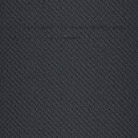
alternatory
Montujemy zestawy głośnomówiące, GPS, radio-odtwarzacze, montujemy i dem
Programujemy i zmieniamy języki
liczników
.